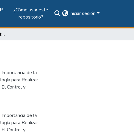
P-
¿Cómo usar este
Iniciar sesión
repositorio?
Folleto del curso de Auditoría en Redes
 Importancia de la
logía para Realizar
 El Control y
 Importancia de la
logía para Realizar
 El Control y