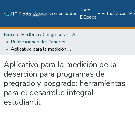
Todo
Comunidades
Estadísticas
Pol
DSpace
Inicio
RedGuia / Congresos CLABES
Publicaciones del Congreso Internacional CLABES
Aplicativo para la medición de la deserción para programas de pregrado y posgrado: herramientas para el desarrollo integral estudiantil
Aplicativo para la medición de la
deserción para programas de
pregrado y posgrado: herramientas
para el desarrollo integral
estudiantil