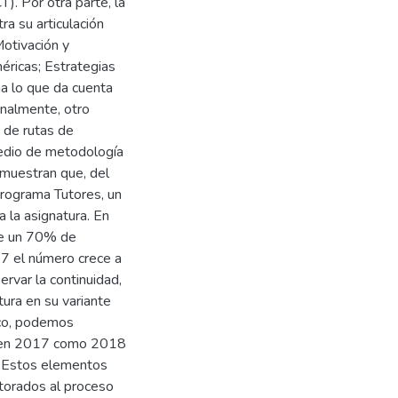
). Por otra parte, la
a su articulación
otivación y
ricas; Estrategias
ia lo que da cuenta
Finalmente, otro
 de rutas de
medio de metodología
muestran que, del
Programa Tutores, un
la asignatura. En
bre un 70% de
17 el número crece a
rvar la continuidad,
atura en su variante
co, podemos
o en 2017 como 2018
o. Estos elementos
utorados al proceso