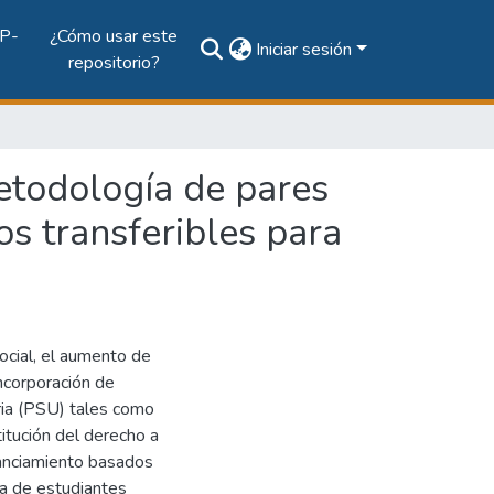
P-
¿Cómo usar este
Iniciar sesión
repositorio?
etodología de pares
os transferibles para
social, el aumento de
incorporación de
ria (PSU) tales como
itución del derecho a
inanciamiento basados
ca de estudiantes