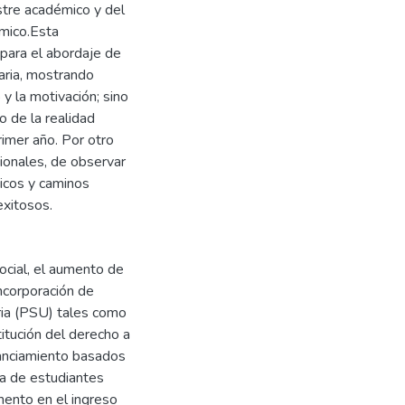
stre académico y del
émico.Esta
 para el abordaje de
taria, mostrando
y la motivación; sino
 de la realidad
imer año. Por otro
ionales, de observar
ticos y caminos
exitosos.
social, el aumento de
incorporación de
ria (PSU) tales como
itución del derecho a
inanciamiento basados
ca de estudiantes
mento en el ingreso