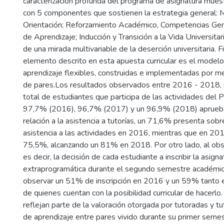
caracterización profunda del programa de asignatura muestr
con 5 componentes que sostienen la estrategia general: M
Orientación; Reforzamiento Académico, Competencias Gené
de Aprendizaje; Inducción y Transición a la Vida Universitar
de una mirada multivariable de la deserción universitaria. 
elemento descrito en esta apuesta curricular es el modelo
aprendizaje flexibles, construidas e implementadas por 
de pares.Los resultados observados entre 2016 - 2018, 
total de estudiantes que participa de las actividades del 
97,7% (2016), 96,7% (2017) y un 96,9% (2018) aprueba 
relación a la asistencia a tutorías, un 71,6% presenta so
asistencia a las actividades en 2016, mientras que en 20
75,5%, alcanzando un 81% en 2018. Por otro lado, al obse
es decir, la decisión de cada estudiante a inscribir la asign
extraprogramática durante el segundo semestre académi
observar un 51% de inscripción en 2016 y un 59% tant
de quienes cuentan con la posibilidad curricular de hacerl
reflejan parte de la valoración otorgada por tutoradas y t
de aprendizaje entre pares vivido durante su primer seme