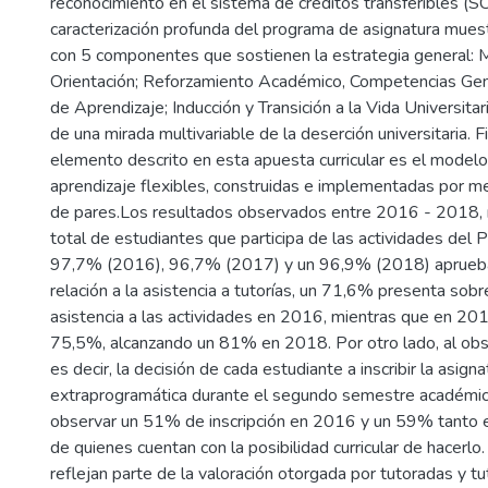
reconocimiento en el sistema de créditos transferibles (SCT
caracterización profunda del programa de asignatura muestr
con 5 componentes que sostienen la estrategia general: M
Orientación; Reforzamiento Académico, Competencias Gené
de Aprendizaje; Inducción y Transición a la Vida Universitar
de una mirada multivariable de la deserción universitaria. 
elemento descrito en esta apuesta curricular es el modelo
aprendizaje flexibles, construidas e implementadas por 
de pares.Los resultados observados entre 2016 - 2018, 
total de estudiantes que participa de las actividades del 
97,7% (2016), 96,7% (2017) y un 96,9% (2018) aprueba 
relación a la asistencia a tutorías, un 71,6% presenta so
asistencia a las actividades en 2016, mientras que en 20
75,5%, alcanzando un 81% en 2018. Por otro lado, al obse
es decir, la decisión de cada estudiante a inscribir la asign
extraprogramática durante el segundo semestre académi
observar un 51% de inscripción en 2016 y un 59% tant
de quienes cuentan con la posibilidad curricular de hacerl
reflejan parte de la valoración otorgada por tutoradas y t