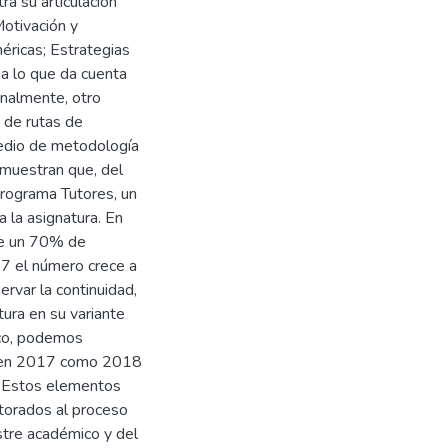
a su articulación
otivación y
ricas; Estrategias
ia lo que da cuenta
Finalmente, otro
 de rutas de
medio de metodología
muestran que, del
Programa Tutores, un
la asignatura. En
bre un 70% de
17 el número crece a
rvar la continuidad,
atura en su variante
co, podemos
o en 2017 como 2018
o. Estos elementos
utorados al proceso
stre académico y del