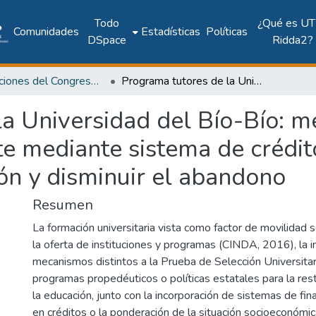
Todo
¿Qué es UT
Comunidades
Estadísticas
Políticas
DSpace
Ridda2?
Publicaciones del Congreso Internacional CLABES
Programa tutores de la Universidad del Bío-Bío: metodología de pares inserta curricularmente mediante sistema de créditos transferibles para acompañar la transición y disminuir el abandono
a Universidad del Bío-Bío: m
te mediante sistema de crédit
ón y disminuir el abandono
Resumen
La formación universitaria vista como factor de movilidad 
la oferta de instituciones y programas (CINDA, 2016), la 
mecanismos distintos a la Prueba de Selección Universita
programas propedéuticos o políticas estatales para la rest
la educación, junto con la incorporación de sistemas de f
en créditos o la ponderación de la situación socioeconómi