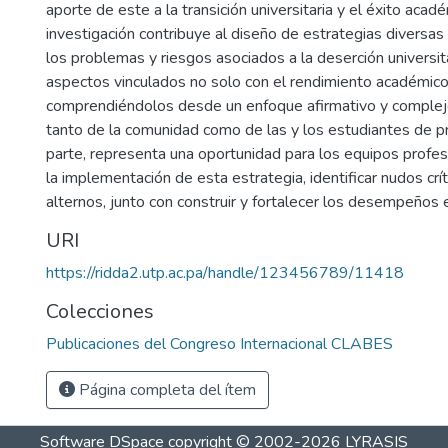
aporte de este a la transición universitaria y el éxito acad
investigación contribuye al diseño de estrategias diversas
los problemas y riesgos asociados a la deserción universi
aspectos vinculados no solo con el rendimiento académico 
comprendiéndolos desde un enfoque afirmativo y complejo
tanto de la comunidad como de las y los estudiantes de pr
parte, representa una oportunidad para los equipos profes
la implementación de esta estrategia, identificar nudos crí
alternos, junto con construir y fortalecer los desempeños 
URI
https://ridda2.utp.ac.pa/handle/123456789/11418
Colecciones
Publicaciones del Congreso Internacional CLABES
Página completa del ítem
Software DSpace
copyright © 2002-2026
LYRASIS