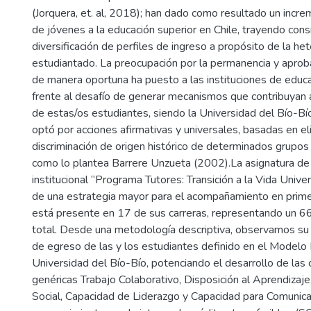
(Jorquera, et. al, 2018); han dado como resultado un incre
de jóvenes a la educación superior en Chile, trayendo cons
diversificación de perfiles de ingreso a propósito de la h
estudiantado. La preocupación por la permanencia y aprob
de manera oportuna ha puesto a las instituciones de educa
frente al desafío de generar mecanismos que contribuyan 
de estas/os estudiantes, siendo la Universidad del Bío-Bí
optó por acciones afirmativas y universales, basadas en eli
discriminación de origen histórico de determinados grupos o
como lo plantea Barrere Unzueta (2002).La asignatura de 
institucional “Programa Tutores: Transición a la Vida Univer
de una estrategia mayor para el acompañamiento en prime
está presente en 17 de sus carreras, representando un 
total. Desde una metodología descriptiva, observamos su c
de egreso de las y los estudiantes definido en el Modelo 
Universidad del Bío-Bío, potenciando el desarrollo de la
genéricas Trabajo Colaborativo, Disposición al Aprendizaj
Social, Capacidad de Liderazgo y Capacidad para Comunica