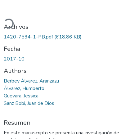
ando...
Archivos
1420-7534-1-PB.pdf
(618.86 KB)
Fecha
2017-10
Authors
Berbey Álvarez, Aranzazu
Álvarez, Humberto
Guevara, Jessica
Sanz Bobi, Juan de Dios
Resumen
En este manuscripto se presenta una investigación de