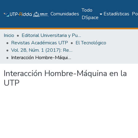
Todo
Comunidades
Estadísticas
Pol
DSpace
Inicio
Editorial Universitaria y Publicaciones Seriadas
Revistas Académicas UTP
El Tecnológico
Vol. 28, Núm. 1 (2017): Revista EL TECNOLÓGICO
Interacción Hombre-Máquina en la UTP
Interacción Hombre-Máquina en la
UTP