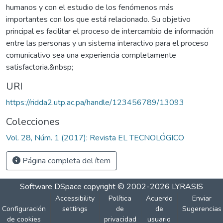
humanos y con el estudio de los fenómenos más
importantes con los que está relacionado. Su objetivo
principal es facilitar el proceso de intercambio de información
entre las personas y un sistema interactivo para el proceso
comunicativo sea una experiencia completamente
satisfactoria.&nbsp;
URI
https://ridda2.utp.ac.pa/handle/123456789/13093
Colecciones
Vol. 28, Núm. 1 (2017): Revista EL TECNOLÓGICO
Página completa del ítem
Software DSpace
copyright © 2002-2026
LYRASIS
Accessibility
Política
Acuerdo
Enviar
Configuración
settings
de
de
Sugerencias
de cookies
privacidad
usuario