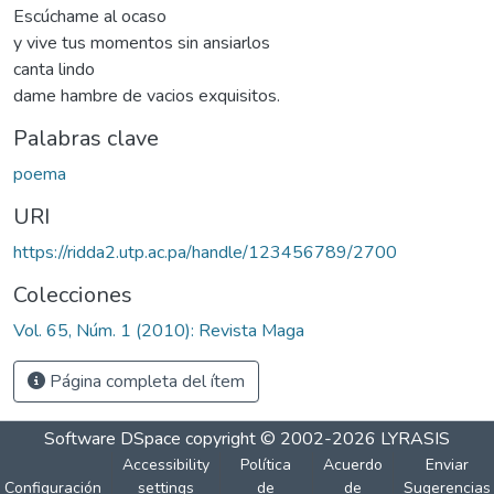
Escúchame al ocaso
y vive tus momentos sin ansiarlos
canta lindo
dame hambre de vacios exquisitos.
Palabras clave
poema
URI
https://ridda2.utp.ac.pa/handle/123456789/2700
Colecciones
Vol. 65, Núm. 1 (2010): Revista Maga
Página completa del ítem
Software DSpace
copyright © 2002-2026
LYRASIS
Accessibility
Política
Acuerdo
Enviar
Configuración
settings
de
de
Sugerencias