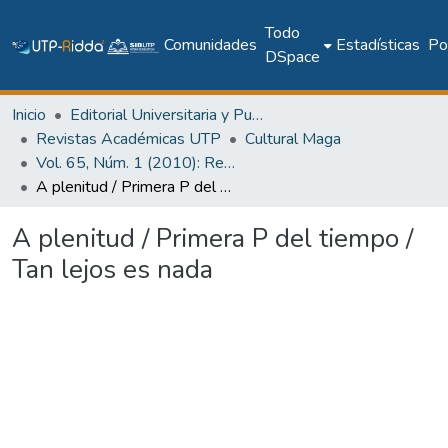
Todo
Comunidades
Estadísticas
Pol
DSpace
Inicio
Editorial Universitaria y Publicaciones Seriadas
Revistas Académicas UTP
Cultural Maga
Vol. 65, Núm. 1 (2010): Revista Maga
A plenitud / Primera P del tiempo / Tan lejos es nada
A plenitud / Primera P del tiempo /
Tan lejos es nada