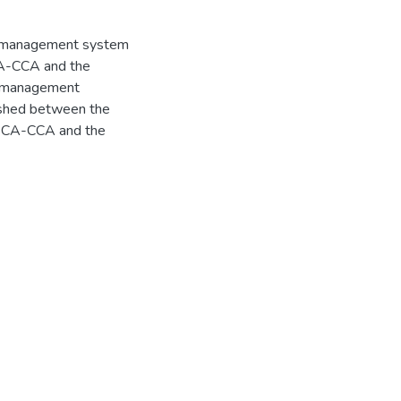
ity management system
CA-CCA and the
y management
blished between the
NECA-CCA and the