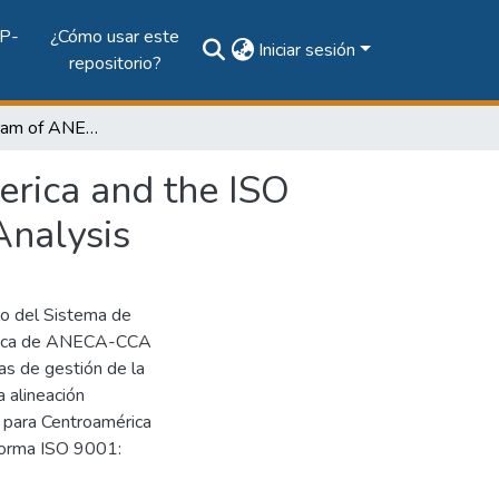
P-
¿Cómo usar este
Iniciar sesión
repositorio?
The Audit Program of ANECA-CCA for Central America and the ISO 9001:2015 Standard - A Qualitative-Comparative Analysis
rica and the ISO
Analysis
lo del Sistema de
mérica de ANECA-CCA
as de gestión de la
 alineación
 para Centroamérica
Norma ISO 9001: