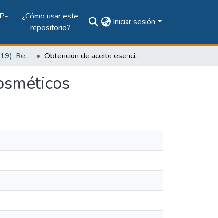
P-
¿Cómo usar este
Iniciar sesión
repositorio?
Vol. 10 Núm. 1 (2019): Revista Prisma Tecnológico
Obtención de aceite esencial de romero con fines cosméticos
cosméticos