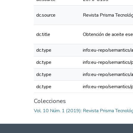
dc.source
Revista Prisma Tecnológ
dc.title
Obtención de aceite ese
dc.type
info:eu-repo/semantics/a
dc.type
info:eu-repo/semantics/
dc.type
info:eu-repo/semantics/a
dc.type
info:eu-repo/semantics/
Colecciones
Vol. 10 Núm. 1 (2019): Revista Prisma Tecnoló