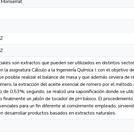
e Monserrat
5Z
5Z
ales son extractos que pueden ser utilizados en distintos sectore
en la asignatura Cálculo a la Ingeniería Química I, con el objetivo d
 posible realizar el balance de masa y que además sirviera de ref
rimero, la extracción del aceite esencial de romero por el método
o de 0,53%; segundo, se realizó una saponificación donde se util
o finalmente un jabón de tocador de pH básico. El procedimiento
 esenciales para un fin diferente al comúnmente empleado, sirviend
en desarrollar productos basados en extractos naturales.