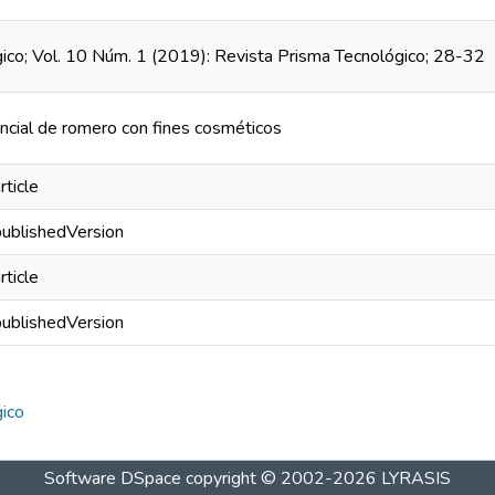
ico; Vol. 10 Núm. 1 (2019): Revista Prisma Tecnológico; 28-32
ncial de romero con fines cosméticos
rticle
publishedVersion
rticle
publishedVersion
gico
Software DSpace
copyright © 2002-2026
LYRASIS