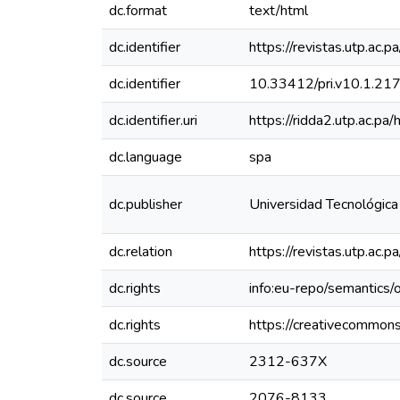
dc.format
text/html
dc.identifier
https://revistas.utp.ac.
dc.identifier
10.33412/pri.v10.1.21
dc.identifier.uri
https://ridda2.utp.ac.
dc.language
spa
dc.publisher
Universidad Tecnológic
dc.relation
https://revistas.utp.ac.
dc.rights
info:eu-repo/semantics
dc.rights
https://creativecommons
dc.source
2312-637X
dc.source
2076-8133