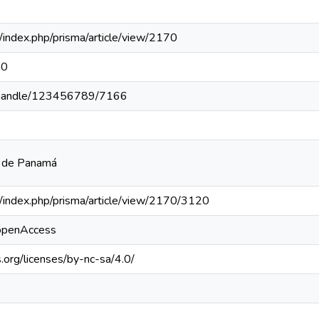
pa/index.php/prisma/article/view/2170
70
pa/handle/123456789/7166
a de Panamá
pa/index.php/prisma/article/view/2170/3120
/openAccess
.org/licenses/by-nc-sa/4.0/