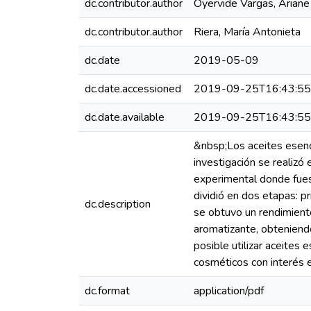
dc.contributor.author
Oyervide Vargas, Arian
dc.contributor.author
Riera, María Antonieta
dc.date
2019-05-09
dc.date.accessioned
2019-09-25T16:43:5
dc.date.available
2019-09-25T16:43:5
&nbsp;Los aceites esenci
investigación se realizó 
experimental donde fuese
dividió en dos etapas: p
dc.description
se obtuvo un rendimient
aromatizante, obteniend
posible utilizar aceites
cosméticos con interés 
dc.format
application/pdf