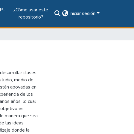
P-
¿Cómo usar este
Iniciar sesión
repositorio?
desarrollar clases
studio, medio de
están apoyadas en
periencia de los
rios años, lo cual
 objetivo es
 de manera que sea
de las ideas
izaje donde la