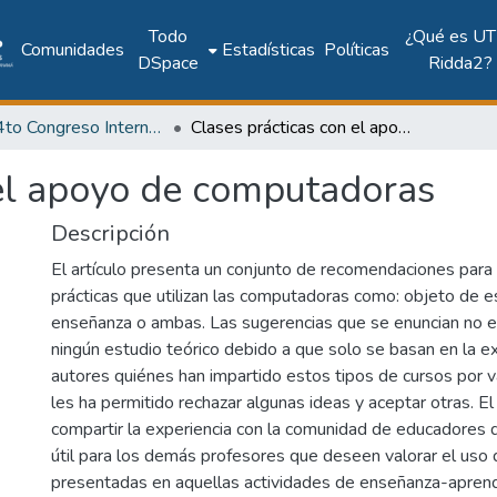
Todo
¿Qué es UT
Comunidades
Estadísticas
Políticas
DSpace
Ridda2?
2017: 4to Congreso Internacional AmITIC 2017, Aplicando nuevas tecnologías
Clases prácticas con el apoyo de computadoras
 el apoyo de computadoras
Descripción
El artículo presenta un conjunto de recomendaciones para 
prácticas que utilizan las computadoras como: objeto de e
enseñanza o ambas. Las sugerencias que se enuncian no 
ningún estudio teórico debido a que solo se basan en la ex
autores quiénes han impartido estos tipos de cursos por va
les ha permitido rechazar algunas ideas y aceptar otras. El
compartir la experiencia con la comunidad de educadores
útil para los demás profesores que deseen valorar el uso 
presentadas en aquellas actividades de enseñanza-aprend