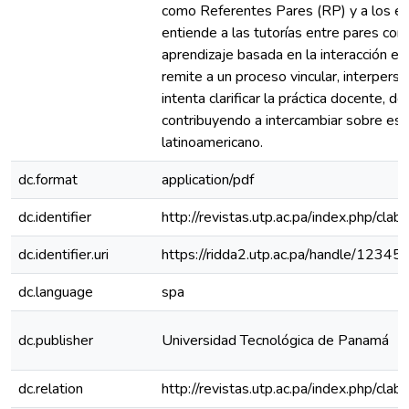
como Referentes Pares (RP) y a los e
entiende a las tutorías entre pares co
aprendizaje basada en la interacción en
remite a un proceso vincular, interperson
intenta clarificar la práctica docente
contribuyendo a intercambiar sobre estas
latinoamericano.
dc.format
application/pdf
dc.identifier
http://revistas.utp.ac.pa/index.php/cla
dc.identifier.uri
https://ridda2.utp.ac.pa/handle/123
dc.language
spa
dc.publisher
Universidad Tecnológica de Panamá
dc.relation
http://revistas.utp.ac.pa/index.php/cl