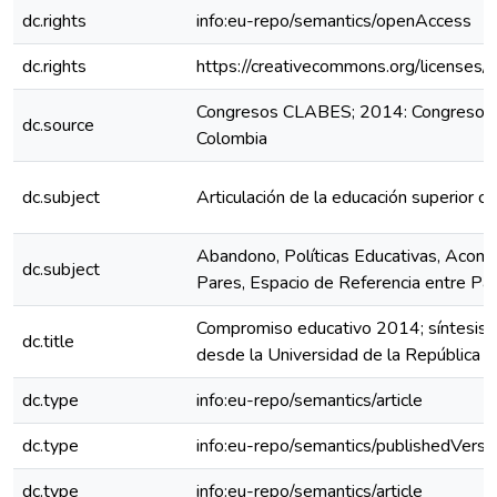
dc.rights
info:eu-repo/semantics/openAccess
dc.rights
https://creativecommons.org/licenses/
Congresos CLABES; 2014: Congreso C
dc.source
Colombia
dc.subject
Articulación de la educación superior 
Abandono, Políticas Educativas, Acom
dc.subject
Pares, Espacio de Referencia entre Par
Compromiso educativo 2014; síntesis de
dc.title
desde la Universidad de la República
dc.type
info:eu-repo/semantics/article
dc.type
info:eu-repo/semantics/publishedVersi
dc.type
info:eu-repo/semantics/article