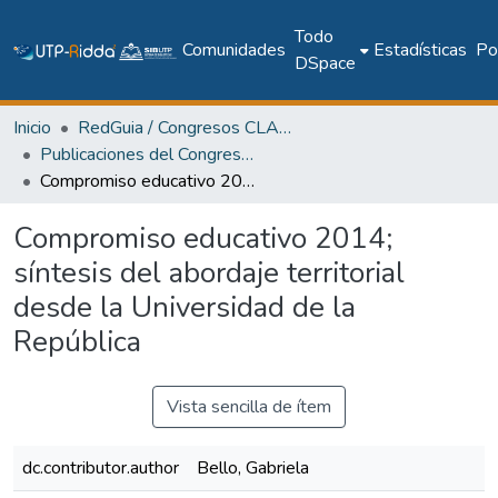
Todo
Comunidades
Estadísticas
Pol
DSpace
Inicio
RedGuia / Congresos CLABES
Publicaciones del Congreso Internacional CLABES
Compromiso educativo 2014; síntesis del abordaje territorial desde la Universidad de la República
Compromiso educativo 2014;
síntesis del abordaje territorial
desde la Universidad de la
República
Vista sencilla de ítem
dc.contributor.author
Bello, Gabriela