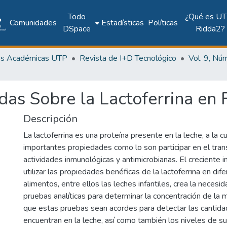
Todo
¿Qué es UT
Comunidades
Estadísticas
Políticas
DSpace
Ridda2?
as Académicas UTP
Revista de I+D Tecnológico
das Sobre la Lactoferrina en 
Descripción
La lactoferrina es una proteína presente en la leche, a la c
importantes propiedades como lo son participar en el tran
actividades inmunológicas y antimicrobianas. El creciente i
utilizar las propiedades benéficas de la lactoferrina en dif
alimentos, entre ellos las leches infantiles, crea la necesi
pruebas analíticas para determinar la concentración de la
que estas pruebas sean acordes para detectar las cantid
encuentran en la leche, así como también los niveles de 