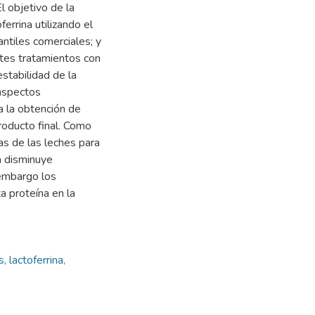
l objetivo de la
errina utilizando el
ntiles comerciales; y
ntes tratamientos con
stabilidad de la
 aspectos
a la obtención de
producto final. Como
s de las leches para
a disminuye
 embargo los
 proteína en la
, lactoferrina,