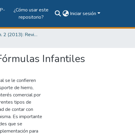
P-
¿Cómo usar este
Iniciar sesión
repositorio?
Vol. 9, Núm. 2 (2013): Revista I+D Tecnológico
Fórmulas Infantiles
ual se le confieren
sporte de hierro,
nterés comercial por
erentes tipos de
dad de contar con
 misma. Es importante
ades que se
suplementación para