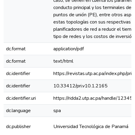
caso, se tienen en cuenta los parámetr
conducto principal y los terminales de 
puntos de unión (PE), entre otros aspe
estas topologías con sus respectivas ar
planificadores de red a reducir el tiemp
tipo de redes y los costos de inversión.
dc.format
application/pdf
dc.format
text/html
dc.identifier
https://revistas.utp.ac.pa/index.php/pr
dc.identifier
10.33412/pri.v10.1.2165
dc.identifier.uri
https://ridda2.utp.ac.pa/handle/123
dc.language
spa
dc.publisher
Universidad Tecnológica de Panamá