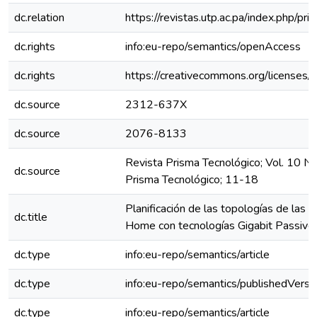
dc.relation
https://revistas.utp.ac.pa/index.php/p
dc.rights
info:eu-repo/semantics/openAccess
dc.rights
https://creativecommons.org/licenses/
dc.source
2312-637X
dc.source
2076-8133
Revista Prisma Tecnológico; Vol. 10 N
dc.source
Prisma Tecnológico; 11-18
Planificación de las topologías de las 
dc.title
Home con tecnologías Gigabit Passive
dc.type
info:eu-repo/semantics/article
dc.type
info:eu-repo/semantics/publishedVersi
dc.type
info:eu-repo/semantics/article