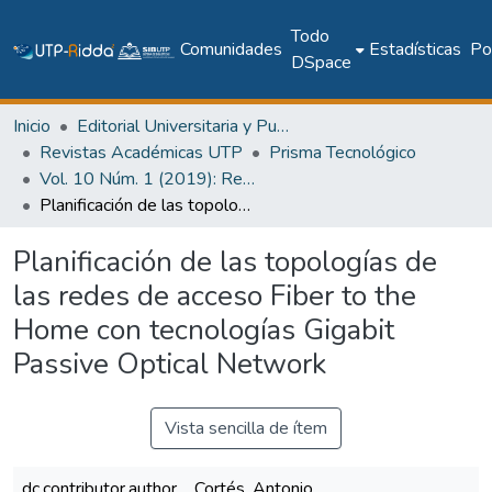
Todo
Comunidades
Estadísticas
Pol
DSpace
Inicio
Editorial Universitaria y Publicaciones Seriadas
Revistas Académicas UTP
Prisma Tecnológico
Vol. 10 Núm. 1 (2019): Revista Prisma Tecnológico
Planificación de las topologías de las redes de acceso Fiber to the Home con tecnologías Gigabit Passive Optical Network
Planificación de las topologías de
las redes de acceso Fiber to the
Home con tecnologías Gigabit
Passive Optical Network
Vista sencilla de ítem
dc.contributor.author
Cortés, Antonio