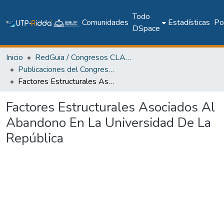
Todo
Comunidades
Estadísticas
Pol
DSpace
Inicio
RedGuia / Congresos CLABES
Publicaciones del Congreso Internacional CLABES
Factores Estructurales Asociados Al Abandono En La Universidad De La República
Factores Estructurales Asociados Al
Abandono En La Universidad De La
República