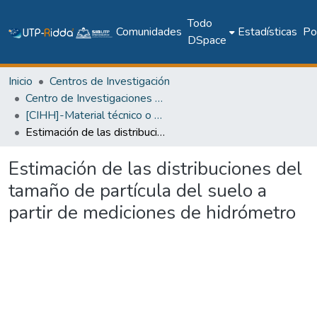
Todo
Comunidades
Estadísticas
Pol
DSpace
Inicio
Centros de Investigación
Centro de Investigaciones Hidráulicas e Hidrotécnicas
[CIHH]-Material técnico o académico
Estimación de las distribuciones del tamaño de partícula del suelo a partir de mediciones de hidrómetro
Estimación de las distribuciones del
tamaño de partícula del suelo a
partir de mediciones de hidrómetro