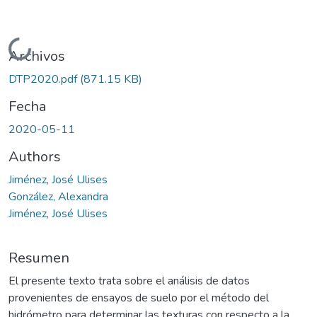
Cargando...
Archivos
DTP2020.pdf
(871.15 KB)
Fecha
2020-05-11
Authors
Jiménez, José Ulises
González, Alexandra
Jiménez, José Ulises
Resumen
El presente texto trata sobre el análisis de datos
provenientes de ensayos de suelo por el método del
hidrómetro para determinar las texturas con respecto a la