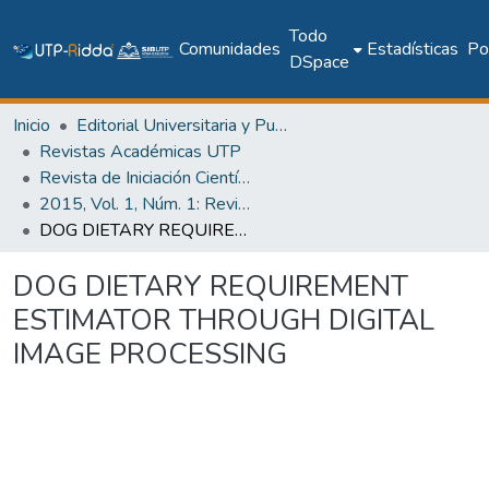
Todo
Comunidades
Estadísticas
Pol
DSpace
Inicio
Editorial Universitaria y Publicaciones Seriadas
Revistas Académicas UTP
Revista de Iniciación Científica
2015, Vol. 1, Núm. 1: Revista de Iniciación Científica
DOG DIETARY REQUIREMENT ESTIMATOR THROUGH DIGITAL IMAGE PROCESSING
DOG DIETARY REQUIREMENT
ESTIMATOR THROUGH DIGITAL
IMAGE PROCESSING