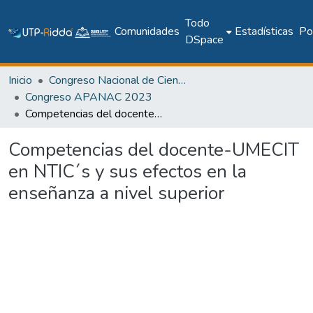
Todo
Comunidades
Estadísticas
Pol
DSpace
Inicio
Congreso Nacional de Ciencia y Tecnología – APANAC
Congreso APANAC 2023
Competencias del docente-UMECIT en NTIC´s y sus efectos en la enseñanza a nivel superior
Competencias del docente-UMECIT
en NTIC´s y sus efectos en la
enseñanza a nivel superior