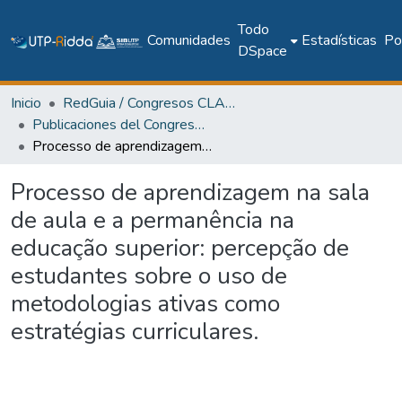
Todo
Comunidades
Estadísticas
Pol
DSpace
Inicio
RedGuia / Congresos CLABES
Publicaciones del Congreso Internacional CLABES
Processo de aprendizagem na sala de aula e a permanência na educação superior: percepção de estudantes sobre o uso de metodologias ativas como estratégias curriculares.
Processo de aprendizagem na sala
de aula e a permanência na
educação superior: percepção de
estudantes sobre o uso de
metodologias ativas como
estratégias curriculares.