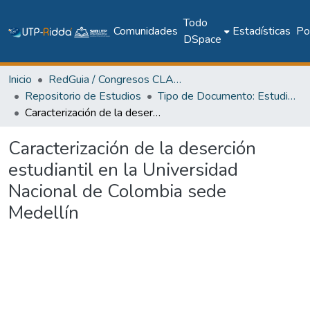
Todo
Comunidades
Estadísticas
Pol
DSpace
Inicio
RedGuia / Congresos CLABES
Repositorio de Estudios
Tipo de Documento: Estudio Aplicado
Caracterización de la deserción estudiantil en la Universidad Nacional de Colombia sede Medellín
Caracterización de la deserción
estudiantil en la Universidad
Nacional de Colombia sede
Medellín