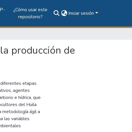
P-
¿Cómo usar este
Iniciar sesión
repositorio?
 la producción de
 diferentes etapas
ativos, agentes
arbono e hídrica, que
cultores del Huila
a metodología ágil a
 las variables
ambientales