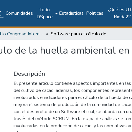
Todo
¿Qué es UT
Comunidades
Estadísticas
Políticas
DSpace
Ridda2?
2017: 4to Congreso Internacional AmITIC 2017, Aplicando nuevas tecnologías
Software para el cálculo de la huella ambiental en la producción de cacao
ulo de la huella ambiental en
Descripción
El presente artículo contiene aspectos importantes en las
del cultivo de cacao, además, los componentes represent
involucrados e indicadores para el cálculo de la huella de c
mejora el sistema de producción de la comunidad de cacao
con el desarrollo de un Software el cual, se aborda con un
través del método SCRUM. En la etapa de análisis se toma
involucradas en la producción de cacao, y las normativas 