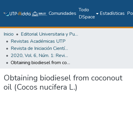
Todo
Comunidades
Estadísticas
Pol
DSpace
Inicio
Editorial Universitaria y Publicaciones Seriadas
Revistas Académicas UTP
Revista de Iniciación Científica
2020, Vol. 6, Núm. 1: Revista de Iniciación Científica
Obtaining biodiesel from coconout oil (Cocos nucifera L.)
Obtaining biodiesel from coconout
oil (Cocos nucifera L.)