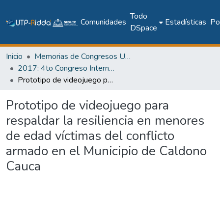
Todo
Comunidades
Estadísticas
Pol
DSpace
Inicio
Memorias de Congresos UTP
2017: 4to Congreso Internacional AmITIC 2017, Aplicando nuevas tecnologías
Prototipo de videojuego para respaldar la resiliencia en menores de edad víctimas del conflicto armado en el Municipio de Caldono Cauca
Prototipo de videojuego para
respaldar la resiliencia en menores
de edad víctimas del conflicto
armado en el Municipio de Caldono
Cauca