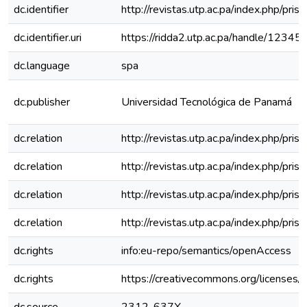
dc.identifier
http://revistas.utp.ac.pa/index.php/pri
dc.identifier.uri
https://ridda2.utp.ac.pa/handle/1234
dc.language
spa
dc.publisher
Universidad Tecnológica de Panamá
dc.relation
http://revistas.utp.ac.pa/index.php/pri
dc.relation
http://revistas.utp.ac.pa/index.php/pri
dc.relation
http://revistas.utp.ac.pa/index.php/pri
dc.relation
http://revistas.utp.ac.pa/index.php/pri
dc.rights
info:eu-repo/semantics/openAccess
dc.rights
https://creativecommons.org/licenses/