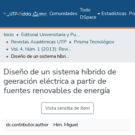
Todo
Comunidades
Estadísticas
Pol
DSpace
Inicio
Editorial Universitaria y Publicaciones Seriadas
Revistas Académicas UTP
Prisma Tecnológico
Vol. 4, Núm. 1 (2013): Revista Prisma Tecnológico
Diseño de un sistema híbrido de geeración eléctrica a partir de fuentes renovables de energía
Diseño de un sistema híbrido de
geeración eléctrica a partir de
fuentes renovables de energía
Vista sencilla de ítem
dc.contributor.author
Him, Miguel