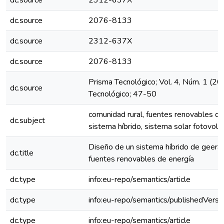
dc.source
2312-637X
dc.source
2076-8133
dc.source
2312-637X
dc.source
2076-8133
Prisma Tecnológico; Vol. 4, Núm. 1 (20
dc.source
Tecnológico; 47-50
comunidad rural, fuentes renovables de 
dc.subject
sistema híbrido, sistema solar fotovolta
Diseño de un sistema híbrido de geeraci
dc.title
fuentes renovables de energía
dc.type
info:eu-repo/semantics/article
dc.type
info:eu-repo/semantics/publishedVersi
dc.type
info:eu-repo/semantics/article