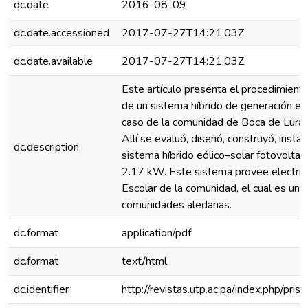
dc.date
2016-08-09
dc.date.accessioned
2017-07-27T14:21:03Z
dc.date.available
2017-07-27T14:21:03Z
Este artículo presenta el procedimiento
de un sistema híbrido de generación eléc
caso de la comunidad de Boca de Lurá, e
Allí se evaluó, diseñó, construyó, instal
dc.description
sistema híbrido eólico–solar fotovoltai
2.17 kW. Este sistema provee electrici
Escolar de la comunidad, el cual es un 
comunidades aledañas.
dc.format
application/pdf
dc.format
text/html
dc.identifier
http://revistas.utp.ac.pa/index.php/pri