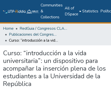
Communities
All of
&
Statistics
Políti
DSpace
Collections
Home
RedGuia / Congresos CLABES
Publicaciones del Congreso Internacional CLABES
Curso: “introducción a la vida universitaria”: un dispositivo para acompañar la inserción plena de los estudiantes a la Universidad de la República
Curso: “introducción a la vida
universitaria”: un dispositivo para
acompañar la inserción plena de los
estudiantes a la Universidad de la
República