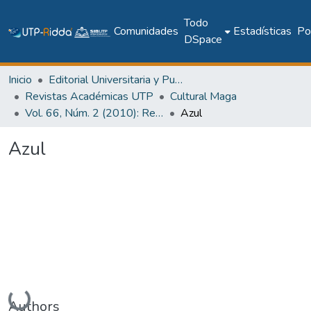
Todo
Comunidades
Estadísticas
Pol
DSpace
Inicio
Editorial Universitaria y Publicaciones Seriadas
Revistas Académicas UTP
Cultural Maga
Vol. 66, Núm. 2 (2010): Revista Maga
Azul
Azul
Cargando...
Authors