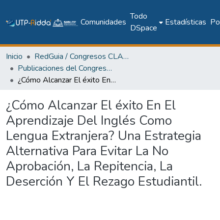
Todo
Comunidades
Estadísticas
Pol
DSpace
Inicio
RedGuia / Congresos CLABES
Publicaciones del Congreso Internacional CLABES
¿Cómo Alcanzar El éxito En El Aprendizaje Del Inglés Como Lengua Extranjera? Una Estrategia Alternativa Para Evitar La No Aprobación, La Repitencia, La Deserción Y El Rezago Estudiantil.
¿Cómo Alcanzar El éxito En El
Aprendizaje Del Inglés Como
Lengua Extranjera? Una Estrategia
Alternativa Para Evitar La No
Aprobación, La Repitencia, La
Deserción Y El Rezago Estudiantil.