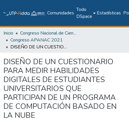
Todo
Comunidades
Estadísticas
Pol
DSpace
Inicio
Congreso Nacional de Ciencia y Tecnología – APANAC
Congreso APANAC 2021
DISEÑO DE UN CUESTIONARIO PARA MEDIR HABILIDADES DIGITALES DE ESTUDIANTES UNIVERSITARIOS QUE PARTICIPAN DE UN PROGRAMA DE COMPUTACIÓN BASADO EN LA NUBE
DISEÑO DE UN CUESTIONARIO
PARA MEDIR HABILIDADES
DIGITALES DE ESTUDIANTES
UNIVERSITARIOS QUE
PARTICIPAN DE UN PROGRAMA
DE COMPUTACIÓN BASADO EN
LA NUBE