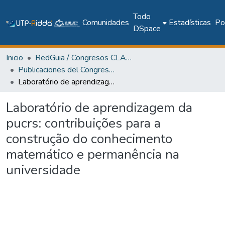
Todo
Comunidades
Estadísticas
Pol
DSpace
Inicio
RedGuia / Congresos CLABES
Publicaciones del Congreso Internacional CLABES
Laboratório de aprendizagem da pucrs: contribuições para a construção do conhecimento matemático e permanência na universidade
Laboratório de aprendizagem da
pucrs: contribuições para a
construção do conhecimento
matemático e permanência na
universidade