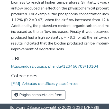
biomass to reach at higher temperatures. Similarly, it was
airflow produced an effect on the physicochemical properti
produced. For example: the phosphorus concentration inc
1.12% (R 2 =0.47) when the air flow increased from 12 t
Additionally, the potassium content, organic carbon and 
increased as the airflow increased. Finally, it was observe
produced had a high alkalinity pH> 9.3 for all the airflows
results indicated that the biochar produced can be implem
improvement of degraded soils.
URI
https://ridda2.utp.ac.pa/handle/123456789/10104
Colecciones
[FIM]-Artículos científicos y académicos
Página completa del ítem
Software DSpace
copyright © 2002-2026
LYRASIS