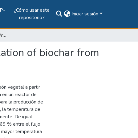
P-
¿Cómo usar este
Iniciar sesión
repositorio?
Biomass carbonization - Production and characterization of biochar from rice husks
ation of biochar from
bón vegetal a partir
da en un reactor de
para la producción de
n, la temperatura de
ente. De igual
69 % entre el flujo
a mayor temperatura