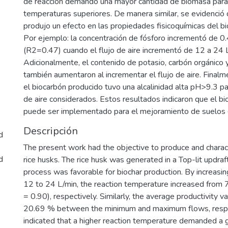
de reacción demandó una mayor cantidad de biomasa para
temperaturas superiores. De manera similar, se evidenció q
produjo un efecto en las propiedades fisicoquímicas del b
Por ejemplo: la concentración de fósforo incrementó de 
(R2=0.47) cuando el flujo de aire incrementó de 12 a 24 
Adicionalmente, el contenido de potasio, carbón orgánic
también aumentaron al incrementar el flujo de aire. Final
el biocarbón producido tuvo una alcalinidad alta pH>9.3 pa
de aire considerados. Estos resultados indicaron que el b
puede ser implementado para el mejoramiento de suelos
Descripción
d
The present work had the objective to produce and charac
d
rice husks. The rice husk was generated in a Top-lit updraft
process was favorable for biochar production. By increasin
12 to 24 L/min, the reaction temperature increased from 
= 0.90), respectively. Similarly, the average productivity 
20.69 % between the minimum and maximum flows, respec
indicated that a higher reaction temperature demanded a 