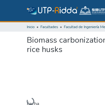
Inicio
Facultades
Biomass carbonization
rice husks
Cargando...
Fecha