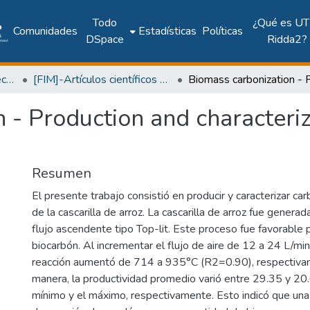
Todo
¿Qué es UT
Comunidades
Estadísticas
Políticas
DSpace
Ridda2?
Facultad de Ingeniería Mecánica
[FIM]-Artículos científicos y académicos
 - Production and characteriz
Resumen
El presente trabajo consistió en producir y caracterizar car
de la cascarilla de arroz. La cascarilla de arroz fue genera
flujo ascendente tipo Top-lit. Este proceso fue favorable 
biocarbón. Al incrementar el flujo de aire de 12 a 24 L/mi
reacción aumentó de 714 a 935°C (R2=0.90), respectivam
manera, la productividad promedio varió entre 29.35 y 20.
mínimo y el máximo, respectivamente. Esto indicó que un