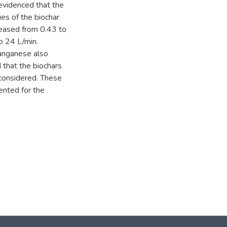
 evidenced that the
es of the biochar
reased from 0.43 to
o 24 L/min.
manganese also
d that the biochars
 considered. These
ented for the