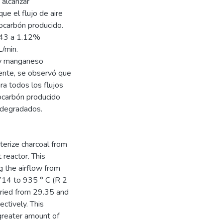
 alcanzar
ue el flujo de aire
iocarbón producido.
0.43 a 1.12%
L/min.
o y manganeso
mente, se observó que
ra todos los flujos
iocarbón producido
 degradados.
terize charcoal from
 reactor. This
g the airflow from
714 to 935 ° C (R 2
varied from 29.35 and
tively. This
greater amount of