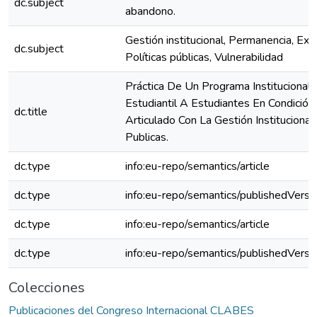
dc.subject
abandono.
Gestión institucional, Permanencia, Exc
dc.subject
Políticas públicas, Vulnerabilidad
Práctica De Un Programa Institucional
Estudiantil A Estudiantes En Condición
dc.title
Articulado Con La Gestión Instituciona
Publicas.
dc.type
info:eu-repo/semantics/article
dc.type
info:eu-repo/semantics/publishedVersi
dc.type
info:eu-repo/semantics/article
dc.type
info:eu-repo/semantics/publishedVersi
Colecciones
Publicaciones del Congreso Internacional CLABES