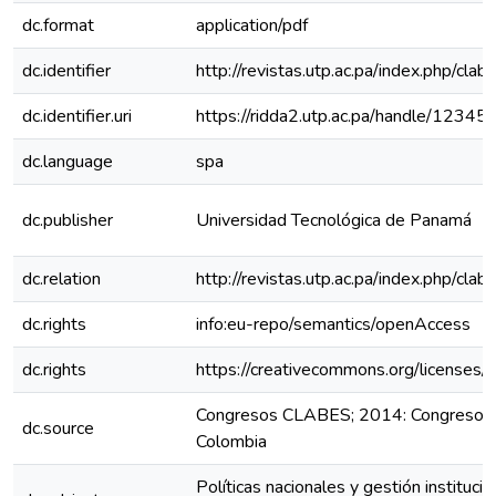
dc.format
application/pdf
dc.identifier
http://revistas.utp.ac.pa/index.php/cla
dc.identifier.uri
https://ridda2.utp.ac.pa/handle/123
dc.language
spa
dc.publisher
Universidad Tecnológica de Panamá
dc.relation
http://revistas.utp.ac.pa/index.php/cl
dc.rights
info:eu-repo/semantics/openAccess
dc.rights
https://creativecommons.org/licenses/
Congresos CLABES; 2014: Congreso C
dc.source
Colombia
Políticas nacionales y gestión institucio