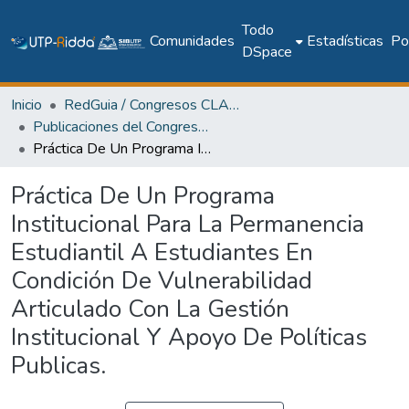
Todo
Comunidades
Estadísticas
Pol
DSpace
Inicio
RedGuia / Congresos CLABES
Publicaciones del Congreso Internacional CLABES
Práctica De Un Programa Institucional Para La Permanencia Estudiantil A Estudiantes En Condición De Vulnerabilidad Articulado Con La Gestión Institucional Y Apoyo De Políticas Publicas.
Práctica De Un Programa
Institucional Para La Permanencia
Estudiantil A Estudiantes En
Condición De Vulnerabilidad
Articulado Con La Gestión
Institucional Y Apoyo De Políticas
Publicas.