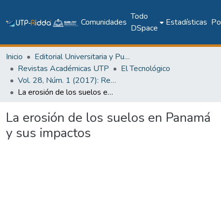
Todo
Comunidades
Estadísticas
Pol
DSpace
Inicio
Editorial Universitaria y Publicaciones Seriadas
Revistas Académicas UTP
El Tecnológico
Vol. 28, Núm. 1 (2017): Revista EL TECNOLÓGICO
La erosión de los suelos en Panamá y sus impactos
La erosión de los suelos en Panamá
y sus impactos