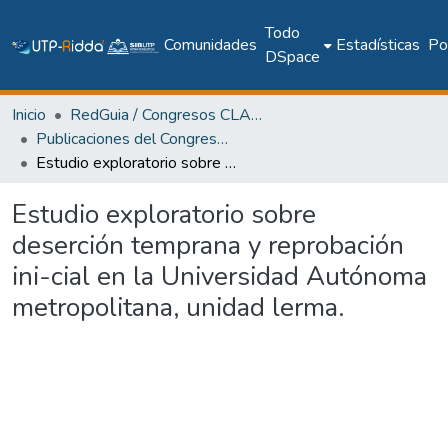
Todo
Comunidades
Estadísticas
Pol
DSpace
Inicio
RedGuia / Congresos CLABES
Publicaciones del Congreso Internacional CLABES
Estudio exploratorio sobre deserción temprana y reprobación ini-cial en la Universidad Autónoma metropolitana, unidad lerma.
Estudio exploratorio sobre
deserción temprana y reprobación
ini-cial en la Universidad Autónoma
metropolitana, unidad lerma.