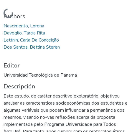
Cargando...
Authors
Nascimento, Lorena
Davoglio, Tárcia Rita
Lettnin, Carla Da Conceição
Dos Santos, Bettina Steren
Editor
Universidad Tecnológica de Panamá
Descripción
Este estudo, de caráter descritivo exploratório, objetivou
analisar as características socioeconômicas dos estudantes e
algumas variáveis que podem influenciar a permanência dos
mesmos, visando no-vas reflexões acerca da proposta
implementada pelo Programa Universidade para Todos
(ProUni). Para tanto, após cumprir com os protocolos éticos