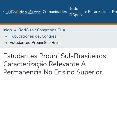
Todo
Comunidades
Estadísticas
Pol
DSpace
Inicio
RedGuia / Congresos CLABES
Publicaciones del Congreso Internacional CLABES
Estudantes Prouni Sul-Brasileiros: Caracterização Relevante À Permanencia No Ensino Superior.
Estudantes Prouni Sul-Brasileiros:
Caracterização Relevante À
Permanencia No Ensino Superior.