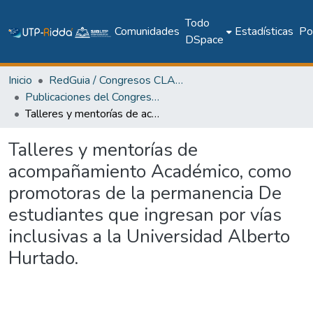
Todo
Comunidades
Estadísticas
Pol
DSpace
Inicio
RedGuia / Congresos CLABES
Publicaciones del Congreso Internacional CLABES
Talleres y mentorías de acompañamiento Académico, como promotoras de la permanencia De estudiantes que ingresan por vías inclusivas a la Universidad Alberto Hurtado.
Talleres y mentorías de
acompañamiento Académico, como
promotoras de la permanencia De
estudiantes que ingresan por vías
inclusivas a la Universidad Alberto
Hurtado.