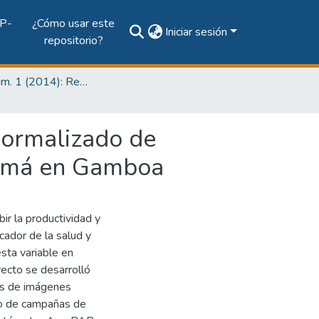
P-
¿Cómo usar este
Iniciar sesión
repositorio?
Vol. 10, Núm. 1 (2014): Revista I+D Tecnológico
 Normalizado de
namá en Gamboa
ibir la productividad y
cador de la salud y
sta variable en
ecto se desarrolló
vés de imágenes
llo de campañas de