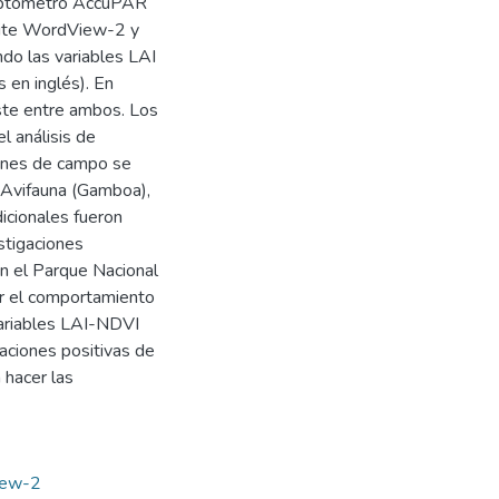
 Ceptómetro AccuPAR
élite WordView-2 y
ndo las variables LAI
 en inglés). En
iste entre ambos. Los
 análisis de
iones de campo se
e Avifauna (Gamboa),
icionales fueron
stigaciones
en el Parque Nacional
ar el comportamiento
 variables LAI-NDVI
laciones positivas de
 hacer las
View-2