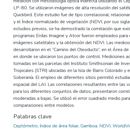
medición con metodología óptica indirecta utilizando el
LP-80. Se utilizaron imágenes de alta resolución del sat
Quickbird. Este estudio fue de tipo correlacional, relaciona
y el Índice normalizado de vegetación (NDVI, por sus siglas
estudios previos, se ha demostrado la correlación que ex
programas Erdas Imagine y Atcor fueron empleados para el
imágenes satelitales y la obtención del NDVI. Las medic
desarrollaron en el “Camino del Oleoducto”, en el Área d
en donde se ubicaron los puntos de control. Mediciones ad
tomadas en las parcelas del Instituto Smithsonian de Inve
Tropicales (STRI) ubicadas en la Isla de Barro Colorado y 
Soberanía. El empleo de diferentes sitios permitió estudi
espacial del LAI. Las correlaciones resultantes entre las
para los diferentes conjuntos de datos, presentaron corre
moderadas a bajas. Se utilizó el error cuadrado medio para
comparaciones entre modelos.
Palabras clave
Ceptómetro, índice de área foliar, Gamboa, NDVI, World