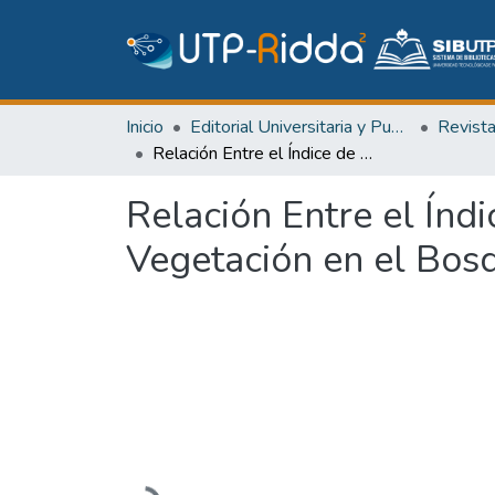
Inicio
Editorial Universitaria y Publicaciones Seriadas
Revist
Relación Entre el Índice de Área Foliar y el Índice Normalizado de Vegetación en el Bosque Húmedo Tropical de Panamá en Gamboa
Relación Entre el Índi
Vegetación en el Bo
Cargando...