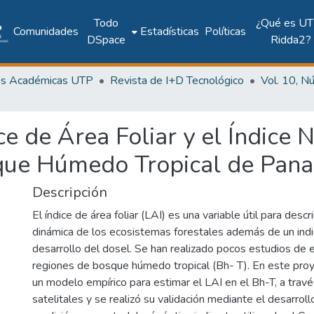
Todo
¿Qué es UT
Comunidades
Estadísticas
Políticas
DSpace
Ridda2?
as Académicas UTP
Revista de I+D Tecnológico
ce de Área Foliar y el Índice
sque Húmedo Tropical de Pa
Descripción
El índice de área foliar (LAI) es una variable útil para descr
dinámica de los ecosistemas forestales además de un indi
desarrollo del dosel. Se han realizado pocos estudios de e
regiones de bosque húmedo tropical (Bh- T). En este proy
un modelo empírico para estimar el LAI en el Bh-T, a tra
satelitales y se realizó su validación mediante el desarro