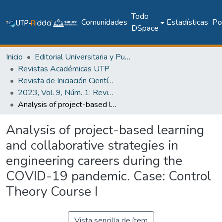
Todo
Comunidades
Estadísticas
Pol
DSpace
Inicio
Editorial Universitaria y Publicaciones Seriadas
Revistas Académicas UTP
Revista de Iniciación Científica
2023, Vol. 9, Núm. 1: Revista de Iniciación Científica
Analysis of project-based learning and collaborative strategies in engineering careers during the COVID-19 pandemic. Case: Control Theory Course I
Analysis of project-based learning
and collaborative strategies in
engineering careers during the
COVID-19 pandemic. Case: Control
Theory Course I
Vista sencilla de ítem