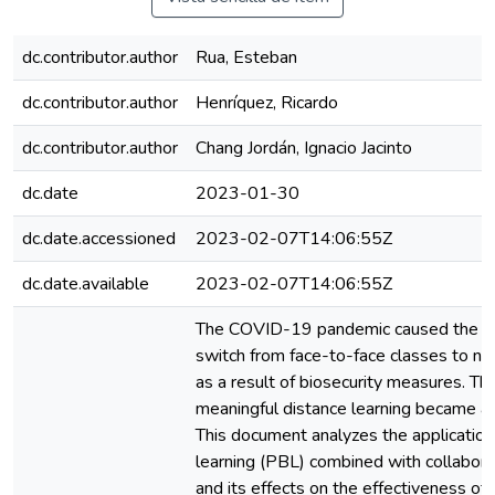
dc.contributor.author
Rua, Esteban
dc.contributor.author
Henríquez, Ricardo
dc.contributor.author
Chang Jordán, Ignacio Jacinto
dc.date
2023-01-30
dc.date.accessioned
2023-02-07T14:06:55Z
dc.date.available
2023-02-07T14:06:55Z
The COVID-19 pandemic caused the ed
switch from face-to-face classes to no
as a result of biosecurity measures. Th
meaningful distance learning became an
This document analyzes the application
learning (PBL) combined with collaborat
and its effects on the effectiveness of 