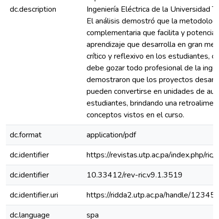
dc.description
Ingeniería Eléctrica de la Universidad 
El análisis demostró que la metodologí
complementaria que facilita y potencia
aprendizaje que desarrolla en gran me
crítico y reflexivo en los estudiantes, 
debe gozar todo profesional de la ingen
demostraron que los proyectos desarro
pueden convertirse en unidades de aut
estudiantes, brindando una retroaliment
conceptos vistos en el curso.
dc.format
application/pdf
dc.identifier
https://revistas.utp.ac.pa/index.php/ric
dc.identifier
10.33412/rev-ric.v9.1.3519
dc.identifier.uri
https://ridda2.utp.ac.pa/handle/123
dc.language
spa