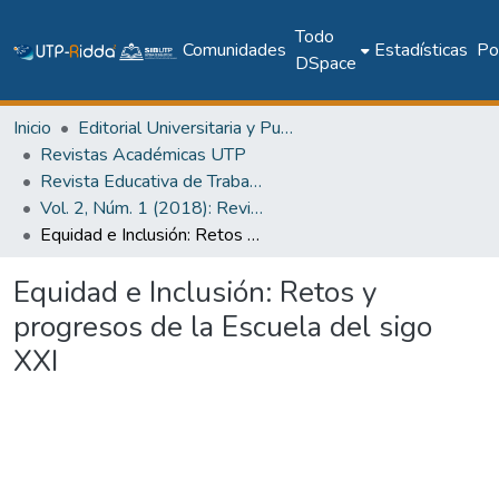
Todo
Comunidades
Estadísticas
Pol
DSpace
Inicio
Editorial Universitaria y Publicaciones Seriadas
Revistas Académicas UTP
Revista Educativa de Trabajos Orientados al Siglo XXI (RETOS XXI)
Vol. 2, Núm. 1 (2018): Revista RETO XXI - Discapacidad y Educación
Equidad e Inclusión: Retos y progresos de la Escuela del sigo XXI
Equidad e Inclusión: Retos y
progresos de la Escuela del sigo
XXI