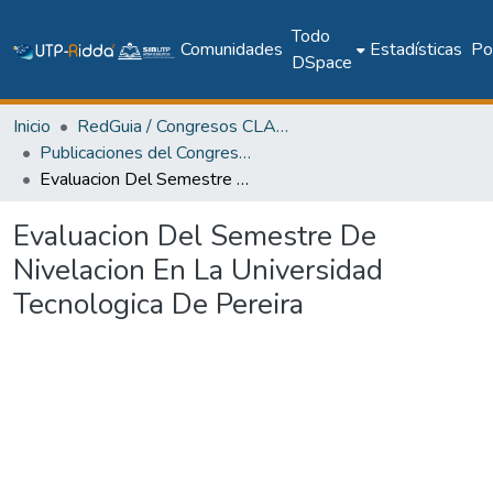
Todo
Comunidades
Estadísticas
Pol
DSpace
Inicio
RedGuia / Congresos CLABES
Publicaciones del Congreso Internacional CLABES
Evaluacion Del Semestre De Nivelacion En La Universidad Tecnologica De Pereira
Evaluacion Del Semestre De
Nivelacion En La Universidad
Tecnologica De Pereira