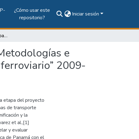
P-
¿Cómo usar este
Iniciar sesión
repositorio?
Informe técnico de la Etapa I del proyecto de I+D “Metodologías e índices de desempeño para sistemas de transporte ferroviario” 2009-2010.
“Metodologías e
ferroviario” 2009-
a etapa del proyecto
mas de transporte
ificación y la
rez et al.,[1]
lar y evaluar
lica de Panamá con el