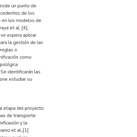
desde un punto de
rocedentes de los
e en los modelos de
ya et al, [4],
 se espera aplicar
ara la gestión de las
 reglas o
nificación como:
opológica
 Se identificarán las
pone estudiar su
a etapa del proyecto
mas de transporte
ificación y la
rez et al.,[1]