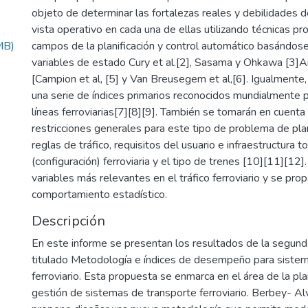
objeto de determinar las fortalezas reales y debilidades 
vista operativo en cada una de ellas utilizando técnicas p
MB)
campos de la planificación y control automático basándos
variables de estado Cury et al.[2], Sasama y Ohkawa [3]Ara
[Campion et al, [5] y Van Breusegem et al,[6]. Igualmente,
una serie de índices primarios reconocidos mundialmente p
líneas ferroviarias[7][8][9]. También se tomarán en cuenta
restricciones generales para este tipo de problema de pla
reglas de tráfico, requisitos del usuario e infraestructura t
(configuración) ferroviaria y el tipo de trenes [10][11][12].
variables más relevantes en el tráfico ferroviario y se pro
comportamiento estadístico.
Descripción
En este informe se presentan los resultados de la segund
titulado Metodología e índices de desempeño para siste
ferroviario. Esta propuesta se enmarca en el área de la plan
gestión de sistemas de transporte ferroviario. Berbey- Alva