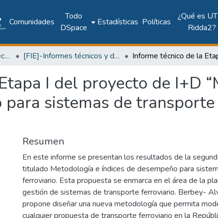
Todo
¿Qué es UT
Comunidades
Estadísticas
Políticas
DSpace
Ridda2?
Facultad de Ingeniería Eléctrica
[FIE]-Informes técnicos y de investigación
 Etapa I del proyecto de I+D 
para sistemas de transporte 
Resumen
En este informe se presentan los resultados de la segund
titulado Metodología e índices de desempeño para siste
ferroviario. Esta propuesta se enmarca en el área de la plan
gestión de sistemas de transporte ferroviario. Berbey- Alva
propone diseñar una nueva metodología que permita mode
cualquier propuesta de transporte ferroviario en la Repúb