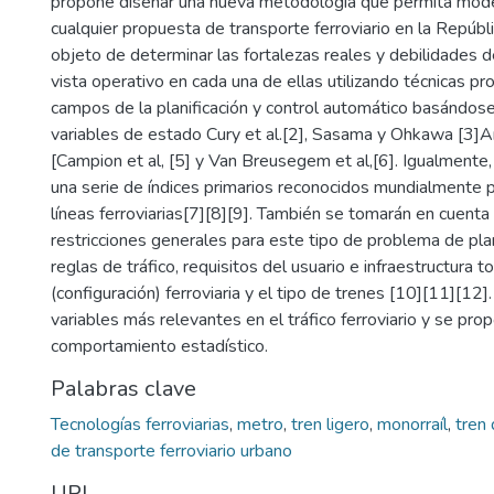
propone diseñar una nueva metodología que permita mode
cualquier propuesta de transporte ferroviario en la Repúb
objeto de determinar las fortalezas reales y debilidades 
vista operativo en cada una de ellas utilizando técnicas p
campos de la planificación y control automático basándos
variables de estado Cury et al.[2], Sasama y Ohkawa [3]Ara
[Campion et al, [5] y Van Breusegem et al,[6]. Igualmente,
una serie de índices primarios reconocidos mundialmente p
líneas ferroviarias[7][8][9]. También se tomarán en cuenta
restricciones generales para este tipo de problema de pla
reglas de tráfico, requisitos del usuario e infraestructura t
(configuración) ferroviaria y el tipo de trenes [10][11][12].
variables más relevantes en el tráfico ferroviario y se pro
comportamiento estadístico.
Palabras clave
Tecnologías ferroviarias
,
metro
,
tren ligero
,
monorraíl
,
tren 
de transporte ferroviario urbano
URI