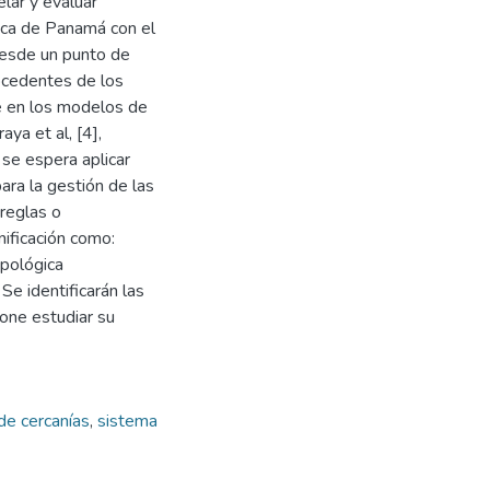
lar y evaluar
lica de Panamá con el
desde un punto de
rocedentes de los
e en los modelos de
ya et al, [4],
 se espera aplicar
ara la gestión de las
 reglas o
nificación como:
opológica
 Se identificarán las
pone estudiar su
de cercanías
,
sistema