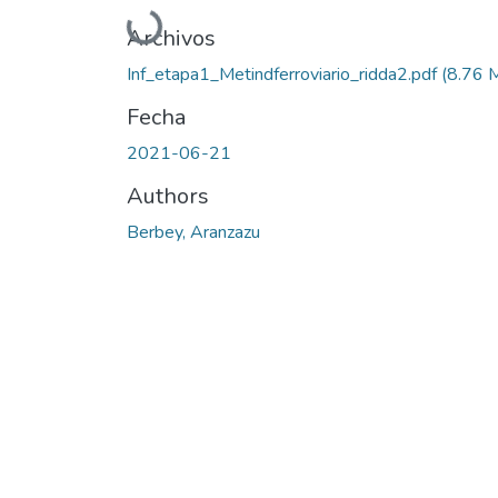
Cargando...
Archivos
Inf_etapa1_Metindferroviario_ridda2.pdf
(8.76 
Fecha
2021-06-21
Authors
Berbey, Aranzazu