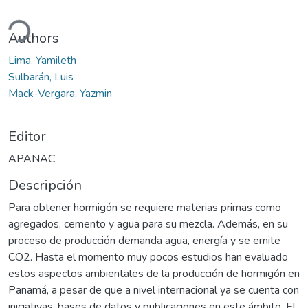
ando...
Authors
Lima, Yamileth
Sulbarán, Luis
Mack-Vergara, Yazmin
Editor
APANAC
Descripción
Para obtener hormigón se requiere materias primas como
agregados, cemento y agua para su mezcla. Además, en su
proceso de producción demanda agua, energía y se emite
CO2. Hasta el momento muy pocos estudios han evaluado
estos aspectos ambientales de la producción de hormigón en
Panamá, a pesar de que a nivel internacional ya se cuenta con
iniciativas, bases de datos y publicaciones en este ámbito. El