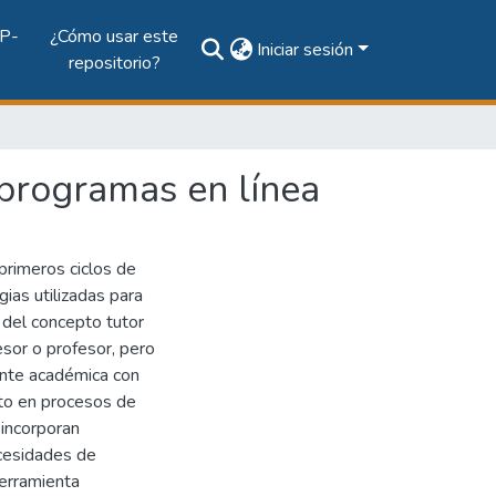
P-
¿Cómo usar este
Iniciar sesión
repositorio?
 programas en línea
 primeros ciclos de
gias utilizadas para
 del concepto tutor
sor o profesor, pero
mente académica con
to en procesos de
 incorporan
ecesidades de
herramienta