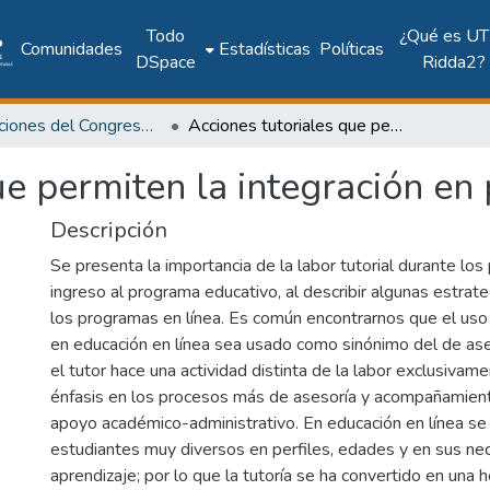
Todo
¿Qué es UT
Comunidades
Estadísticas
Políticas
DSpace
Ridda2?
Publicaciones del Congreso Internacional CLABES
Acciones tutoriales que permiten la integración en programas en línea
ue permiten la integración en
Descripción
Se presenta la importancia de la labor tutorial durante los
ingreso al programa educativo, al describir algunas estrate
los programas en línea. Es común encontrarnos que el uso
en educación en línea sea usado como sinónimo del de ase
el tutor hace una actividad distinta de la labor exclusiva
énfasis en los procesos más de asesoría y acompañamien
apoyo académico-administrativo. En educación en línea se
estudiantes muy diversos en perfiles, edades y en sus n
aprendizaje; por lo que la tutoría se ha convertido en una 