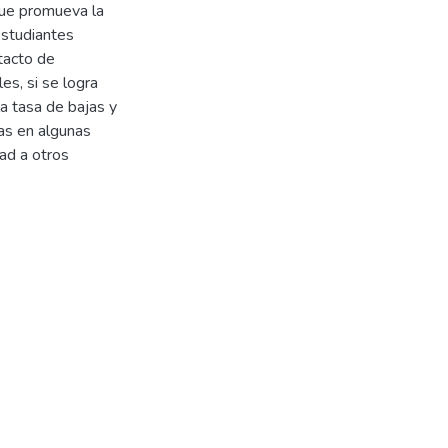
que promueva la
 estudiantes
ntacto de
es, si se logra
la tasa de bajas y
as en algunas
dad a otros