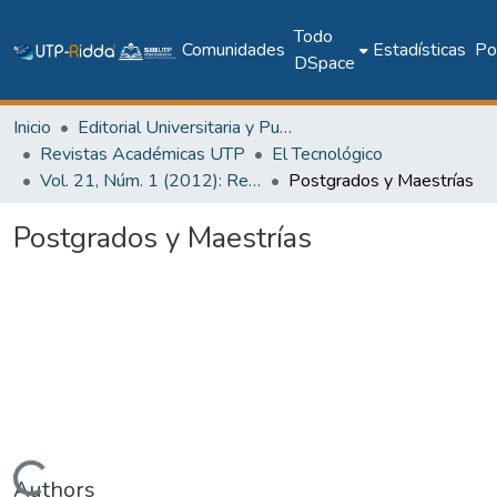
Todo
Comunidades
Estadísticas
Pol
DSpace
Inicio
Editorial Universitaria y Publicaciones Seriadas
Revistas Académicas UTP
El Tecnológico
Vol. 21, Núm. 1 (2012): Revista EL TECNOLÓGICO
Postgrados y Maestrías
Postgrados y Maestrías
Authors