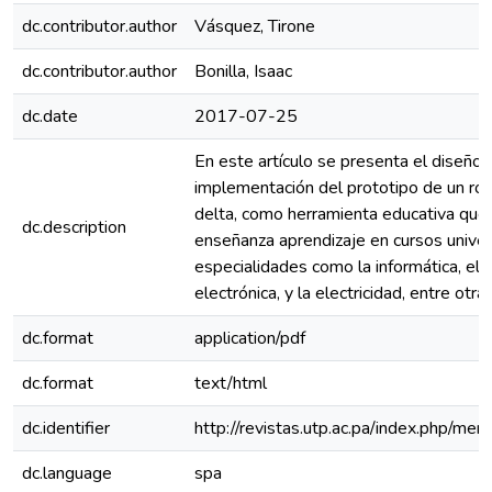
dc.contributor.author
Vásquez, Tirone
dc.contributor.author
Bonilla, Isaac
dc.date
2017-07-25
En este artículo se presenta el diseño,
implementación del prototipo de un robo
delta, como herramienta educativa que 
dc.description
enseñanza aprendizaje en cursos univers
especialidades como la informática, el c
electrónica, y la electricidad, entre otras
dc.format
application/pdf
dc.format
text/html
dc.identifier
http://revistas.utp.ac.pa/index.php/me
dc.language
spa