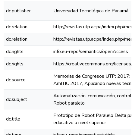
dc.publisher
Universidad Tecnológica de Panamá
dc.relation
http://revistas.utp.ac.pa/index.php/m
dc.relation
http://revistas.utp.ac.pa/index.php/me
dc.rights
info:eu-repo/semantics/openAccess
dc.rights
https://creativecommons.org/licenses/
Memorias de Congresos UTP; 2017: 4t
dc.source
AmITIC 2017, Aplicando nuevas tecno
Automatización, comunicación, control,
dc.subject
Robot paralelo.
Prototipo de Robot Paralelo Delta para
dc.title
educativo a nivel superior