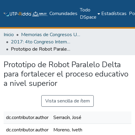
Todo
Comunidades
Estadísticas
Pol
DSpace
Inicio
Memorias de Congresos UTP
2017: 4to Congreso Internacional AmITIC 2017, Aplicando nuevas tecnologías
Prototipo de Robot Paralelo Delta para fortalecer el proceso educativo a nivel superior
Prototipo de Robot Paralelo Delta
para fortalecer el proceso educativo
a nivel superior
Vista sencilla de ítem
dc.contributor.author
Serracín, José
dc.contributor.author
Moreno, Iveth