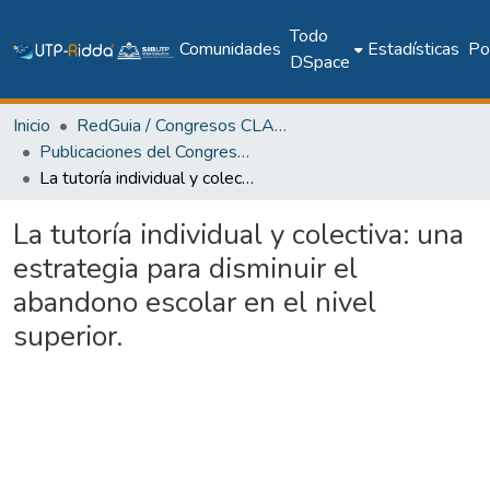
Todo
Comunidades
Estadísticas
Pol
DSpace
Inicio
RedGuia / Congresos CLABES
Publicaciones del Congreso Internacional CLABES
La tutoría individual y colectiva: una estrategia para disminuir el abandono escolar en el nivel superior.
La tutoría individual y colectiva: una
estrategia para disminuir el
abandono escolar en el nivel
superior.