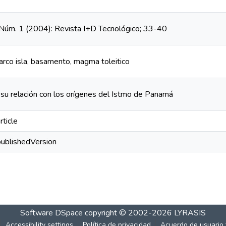
, Núm. 1 (2004): Revista I+D Tecnológico; 33-40
 arco isla, basamento, magma toleitico
y su relación con los orígenes del Istmo de Panamá
rticle
publishedVersion
Software DSpace
copyright © 2002-2026
LYRASIS
Accessibility settings
Política de privacidad
Acuerdo de usuario 