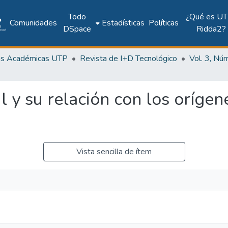
Todo
¿Qué es UT
Comunidades
Estadísticas
Políticas
DSpace
Ridda2?
as Académicas UTP
Revista de I+D Tecnológico
l y su relación con los orígen
Vista sencilla de ítem