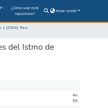
P-
¿Cómo usar este
Iniciar sesión
repositorio?
Vol. 3, Núm. 1 (2004): Revista I+D Tecnológico
es del Istmo de
es-
ES