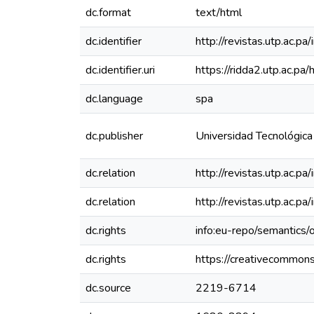
dc.format
text/html
dc.identifier
http://revistas.utp.ac.p
dc.identifier.uri
https://ridda2.utp.ac.
dc.language
spa
dc.publisher
Universidad Tecnológic
dc.relation
http://revistas.utp.ac.p
dc.relation
http://revistas.utp.ac.p
dc.rights
info:eu-repo/semantics
dc.rights
https://creativecommons
dc.source
2219-6714