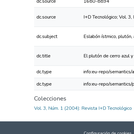
dc.source
1680-8894
dc.source
I+D Tecnológico; Vol. 3
dc.subject
Eslabón ístmico, plutón,
dc.title
El plutón de cerro azul 
dc.type
info:eu-repo/semantics/a
dc.type
info:eu-repo/semantics/
Colecciones
Vol. 3, Núm. 1 (2004): Revista I+D Tecnológico
Configuración de cookies