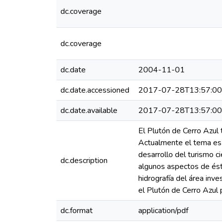
dc.coverage
dc.coverage
dc.date
2004-11-01
dc.date.accessioned
2017-07-28T13:57:0
dc.date.available
2017-07-28T13:57:0
El Plutón de Cerro Azul 
Actualmente el tema es d
desarrollo del turismo c
dc.description
algunos aspectos de ést
hidrografía del área inv
el Plutón de Cerro Azul 
dc.format
application/pdf