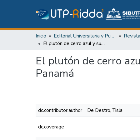
Inicio
Editorial Universitaria y Publicaciones Seriadas
Revist
El plutón de cerro azul y su relación con los orígenes del Istmo de Panamá
El plutón de cerro azu
Panamá
dc.contributor.author
De Destro, Tisla
dc.coverage