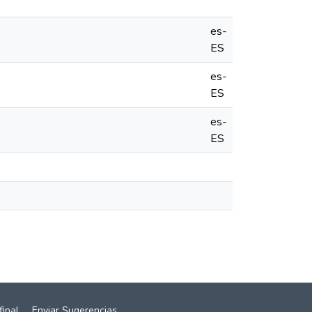
es-
ES
es-
ES
es-
ES
final
Enviar Sugerencias