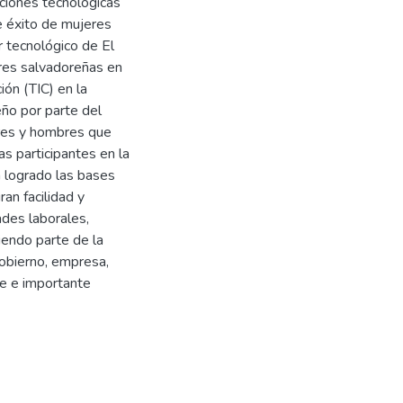
uciones tecnológicas
e éxito de mujeres
 tecnológico de El
eres salvadoreñas en
ión (TIC) en la
ño por parte del
res y hombres que
s participantes en la
n logrado las bases
an facilidad y
ades laborales,
iendo parte de la
gobierno, empresa,
te e importante