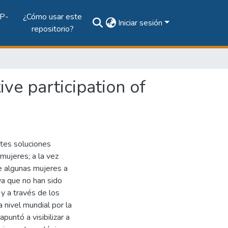
P-
¿Cómo usar este
Iniciar sesión
repositorio?
ve participation of
ntes soluciones
mujeres; a la vez
de algunas mujeres a
ya que no han sido
y a través de los
 nivel mundial por la
untó a visibilizar a