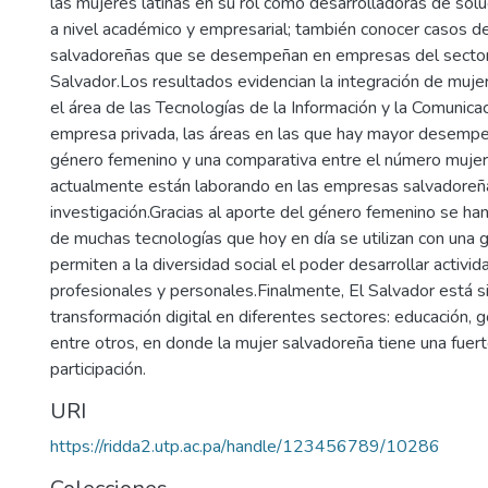
las mujeres latinas en su rol como desarrolladoras de sol
a nivel académico y empresarial; también conocer casos d
salvadoreñas que se desempeñan en empresas del sector
Salvador.Los resultados evidencian la integración de muj
el área de las Tecnologías de la Información y la Comunicac
empresa privada, las áreas en las que hay mayor desempe
género femenino y una comparativa entre el número muje
actualmente están laborando en las empresas salvadoreña
investigación.Gracias al aporte del género femenino se ha
de muchas tecnologías que hoy en día se utilizan con una gr
permiten a la diversidad social el poder desarrollar activid
profesionales y personales.Finalmente, El Salvador está s
transformación digital en diferentes sectores: educación, 
entre otros, en donde la mujer salvadoreña tiene una fuer
participación.
URI
https://ridda2.utp.ac.pa/handle/123456789/10286