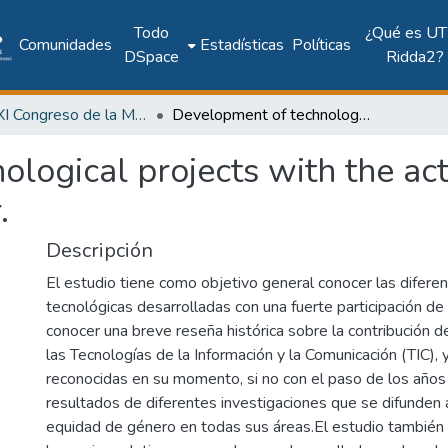
Todo
¿Qué es UT
Comunidades
Estadísticas
Políticas
DSpace
Ridda2?
2019: XI Congreso de la Mujer Latinoamericana en la Computación - LAWCC 2019
Development of technological projects with the active participation of women in El Salvador.
logical projects with the acti
.
Descripción
El estudio tiene como objetivo general conocer las difere
tecnológicas desarrolladas con una fuerte participación de 
conocer una breve reseña histórica sobre la contribución 
las Tecnologías de la Información y la Comunicación (TIC), 
reconocidas en su momento, si no con el paso de los años 
resultados de diferentes investigaciones que se difunden a
equidad de género en todas sus áreas.El estudio también ap