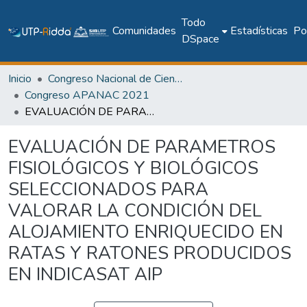
Todo
Comunidades
Estadísticas
Pol
DSpace
Inicio
Congreso Nacional de Ciencia y Tecnología – APANAC
Congreso APANAC 2021
EVALUACIÓN DE PARAMETROS FISIOLÓGICOS Y BIOLÓGICOS SELECCIONADOS PARA VALORAR LA CONDICIÓN DEL ALOJAMIENTO ENRIQUECIDO EN RATAS Y RATONES PRODUCIDOS EN INDICASAT AIP
EVALUACIÓN DE PARAMETROS
FISIOLÓGICOS Y BIOLÓGICOS
SELECCIONADOS PARA
VALORAR LA CONDICIÓN DEL
ALOJAMIENTO ENRIQUECIDO EN
RATAS Y RATONES PRODUCIDOS
EN INDICASAT AIP