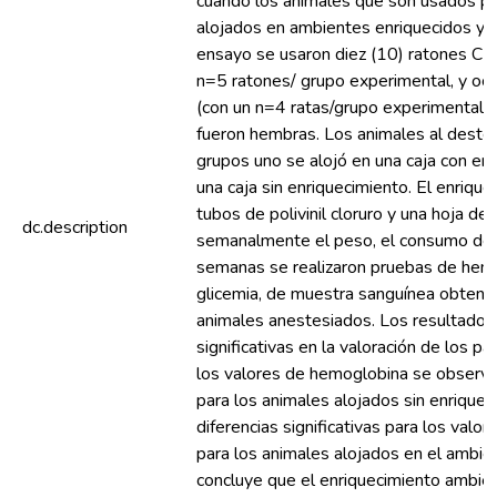
cuando los animales que son usados par
alojados en ambientes enriquecidos y n
ensayo se usaron diez (10) ratones C
n=5 ratones/ grupo experimental, y oc
(con un n=4 ratas/grupo experimental)
fueron hembras. Los animales al destet
grupos uno se alojó en una caja con enr
una caja sin enriquecimiento. El enrique
tubos de polivinil cloruro y una hoja de
dc.description
semanalmente el peso, el consumo de a
semanas se realizaron pruebas de hemo
glicemia, de muestra sanguínea obtenida
animales anestesiados. Los resultados 
significativas en la valoración de los p
los valores de hemoglobina se observaro
para los animales alojados sin enrique
diferencias significativas para los valo
para los animales alojados en el ambie
concluye que el enriquecimiento ambien