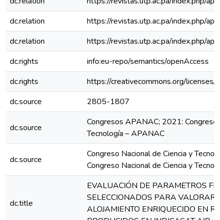
dc.relation
https://revistas.utp.ac.pa/index.php/a
dc.relation
https://revistas.utp.ac.pa/index.php/a
dc.relation
https://revistas.utp.ac.pa/index.php/a
dc.rights
info:eu-repo/semantics/openAccess
dc.rights
https://creativecommons.org/licenses/
dc.source
2805-1807
Congresos APANAC; 2021: Congreso Na
dc.source
Tecnología – APANAC
Congreso Nacional de Ciencia y Tecno
dc.source
Congreso Nacional de Ciencia y Tecn
EVALUACIÓN DE PARAMETROS FISI
SELECCIONADOS PARA VALORAR L
dc.title
ALOJAMIENTO ENRIQUECIDO EN R