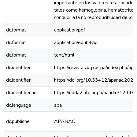
importante en los valores relacionados 
tales como hemoglobina, hematocrito y
conducir a la no reproducibilidad de lo
dc.format
application/pdf
dc.format
application/epub+zip
dc.format
text/html
dc.identifier
https://revistas.utp.ac.pa/index.php/ap
dc.identifier
https://doi.org/10.33412/apanac.202
dc.identifier.uri
https://ridda2.utp.ac.pa/handle/123
dc.language
spa
dc.publisher
APANAC