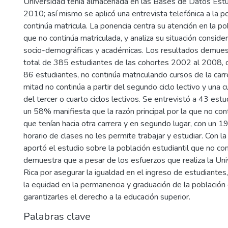
Universidad tenía almacenada en las Bases de Datos Estu
2010; así mismo se aplicó una entrevista telefónica a la p
continúa matricula. La ponencia centra su atención en la po
que no continúa matriculada, y analiza su situación conside
socio-demográficas y académicas. Los resultados demues
total de 385 estudiantes de las cohortes 2002 al 2008, 
86 estudiantes, no continúa matriculando cursos de la carre
mitad no continúa a partir del segundo ciclo lectivo y una cu
del tercer o cuarto ciclos lectivos. Se entrevistó a 43 est
un 58% manifiesta que la razón principal por la que no cont
que tenían hacia otra carrera y en segundo lugar, con un 19
horario de clases no les permite trabajar y estudiar. Con l
aportó el estudio sobre la población estudiantil que no con
demuestra que a pesar de los esfuerzos que realiza la Un
Rica por asegurar la igualdad en el ingreso de estudiantes,
la equidad en la permanencia y graduación de la población 
garantizarles el derecho a la educación superior.
Palabras clave