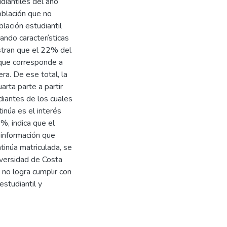
diantiles del año
oblación que no
blación estudiantil
rando características
tran que el 22% del
que corresponde a
ra. De ese total, la
arta parte a partir
udiantes de los cuales
inúa es el interés
%, indica que el
a información que
tinúa matriculada, se
iversidad de Costa
 no logra cumplir con
estudiantil y