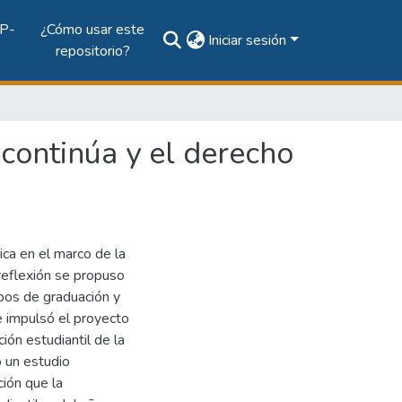
P-
¿Cómo usar este
Iniciar sesión
repositorio?
 continúa y el derecho
ica en el marco de la
reflexión se propuso
pos de graduación y
e impulsó el proyecto
ión estudiantil de la
ó un estudio
ción que la