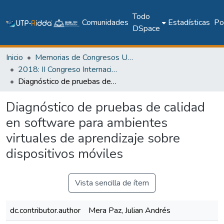
Todo
Comunidades
Estadísticas
Pol
DSpace
Inicio
Memorias de Congresos UTP
2018: II Congreso Internacional en Inteligencia Ambiental, Ingeniería de Software y Salud Electrónica y Móvil – AmITIC 2018
Diagnóstico de pruebas de calidad en software para ambientes virtuales de aprendizaje sobre dispositivos móviles
Diagnóstico de pruebas de calidad
en software para ambientes
virtuales de aprendizaje sobre
dispositivos móviles
Vista sencilla de ítem
dc.contributor.author
Mera Paz, Julian Andrés