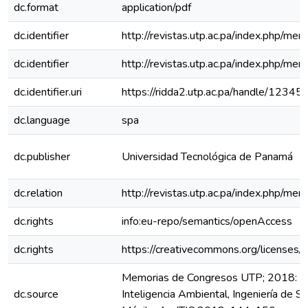
dc.format
application/pdf
dc.identifier
http://revistas.utp.ac.pa/index.php/me
dc.identifier
http://revistas.utp.ac.pa/index.php/me
dc.identifier.uri
https://ridda2.utp.ac.pa/handle/123
dc.language
spa
dc.publisher
Universidad Tecnológica de Panamá
dc.relation
http://revistas.utp.ac.pa/index.php/m
dc.rights
info:eu-repo/semantics/openAccess
dc.rights
https://creativecommons.org/licenses/
Memorias de Congresos UTP; 2018: II 
dc.source
Inteligencia Ambiental, Ingeniería de S