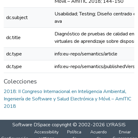
Móvil – AmITIC 2018; 144-150
Usabilidad; Testing; Diseño centrado en
dc.subject
ava
Diagnóstico de pruebas de calidad en 
dc.title
virtuales de aprendizaje sobre disposit
dc.type
info:eu-repo/semantics/article
dc.type
info:eu-repo/semantics/publishedVersi
Colecciones
2018: II Congreso Internacional en Inteligencia Ambiental,
Ingeniería de Software y Salud Electrónica y Móvil – AmITIC
2018
Software DSpace
copyright © 2002-2026
LYRASIS
Accessibility
Política
Acuerdo
Enviar