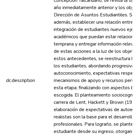
Concepción Talcahuano, se revisa la sat
año inmediatamente anterior y los obje
Dirección de Asuntos Estudiantiles. Se
además, establecer una relación entre 
integración de estudiantes nuevos ejec
académicos que puedan estar relacionad
temprana y entregar información relevan
de estas acciones a la luz de los obje
estos antecedentes, se reestructura la
los estudiantes, abordando progresiv
autoconocimiento, expectativas respec
dc.description
mecanismos de apoyo y recursos perso
esta etapa; finalizando con aspectos bá
escogida. El planteamiento sociocogniti
carrera de Lent, Hackett y Brown (1999)
elaboración de expectativas de autoefi
realistas son la base para el desarrollo
profesionales. Para lograrlo, se plantea 
estudiante desde su ingreso, otorgando