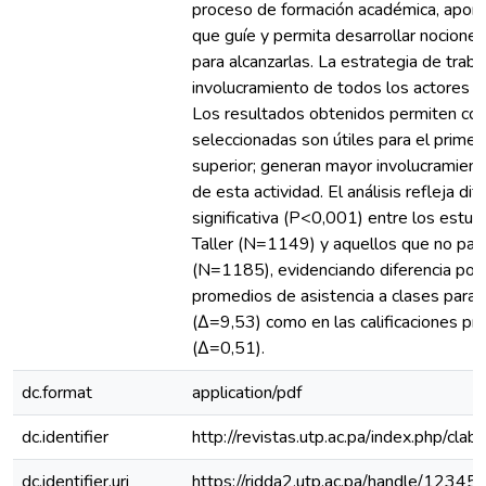
proceso de formación académica, aport
que guíe y permita desarrollar nocione
para alcanzarlas. La estrategia de trab
involucramiento de todos los actores d
Los resultados obtenidos permiten conc
seleccionadas son útiles para el prime
superior; generan mayor involucramient
de esta actividad. El análisis refleja di
significativa (P<0,001) entre los estud
Taller (N=1149) y aquellos que no parti
(N=1185), evidenciando diferencia porc
promedios de asistencia a clases para
(Δ=9,53) como en las calificaciones pr
(Δ=0,51).
dc.format
application/pdf
dc.identifier
http://revistas.utp.ac.pa/index.php/cla
dc.identifier.uri
https://ridda2.utp.ac.pa/handle/123