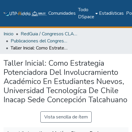
Todo
Comunidades
Estadísticas
Pol
DSpace
Inicio
RedGuia / Congresos CLABES
Publicaciones del Congreso Internacional CLABES
Taller Inicial: Como Estrategia Potenciadora Del Involucramiento Académico En Estudiantes Nuevos, Universidad Tecnologíca De Chile Inacap Sede Concepción Talcahuano
Taller Inicial: Como Estrategia
Potenciadora Del Involucramiento
Académico En Estudiantes Nuevos,
Universidad Tecnologíca De Chile
Inacap Sede Concepción Talcahuano
Vista sencilla de ítem