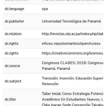
dc.language
spa
dc.publisher
Universidad Tecnológica de Panamá
dc.relation
http://revistas.utp.ac.pa/index.php/cl
dc.rights
info:eu-repo/semantics/openAccess
dc.rights
https://creativecommons.org/licenses/
Congresos CLABES; 2018: Congreso C
dc.source
Panamá, Panamá
Transición; Inserción; Educación Superio
dc.subject
Retención
Taller Inicial: Como Estrategia Potenci
dc.title
Académico En Estudiantes Nuevos, Uni
Chile Inacap Sede Concepción Talcahua