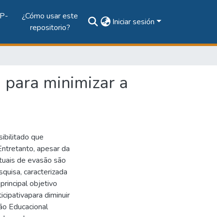
P-
¿Cómo usar este
Iniciar sesión
repositorio?
 para minimizar a
ibilitado que
ntretanto, apesar da
tuais de evasão são
quisa, caracterizada
rincipal objetivo
cipativapara diminuir
ão Educacional