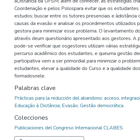
àDistância da UFSM; além de conhecer, as estratégias cri
Coordenação e pelos Polospara evitar que os estudante
estudos; buscar entre os tutores presenciais e àdistância
causas da evasão e analisar os procedimentos utilizados 
gestora para minimizar esse problema. O levantamento dos
através deum questionário apresentado aos gestores. A p
pode-se verificar que osgestores utilizam várias estratégi
percurso acadêmico dos estudantes, e queuma gestão de
participativa vem a ser primordial para minimizar o probl
estudantes, elevar a qualidade do Curso e a qualidade dos
formadosnele.
Palabras clave
Prácticas para la reducción del abandono: acceso, integració
Educação à Distância; Evasão; Gestão democrática.
Colecciones
Publicaciones del Congreso Internacional CLABES