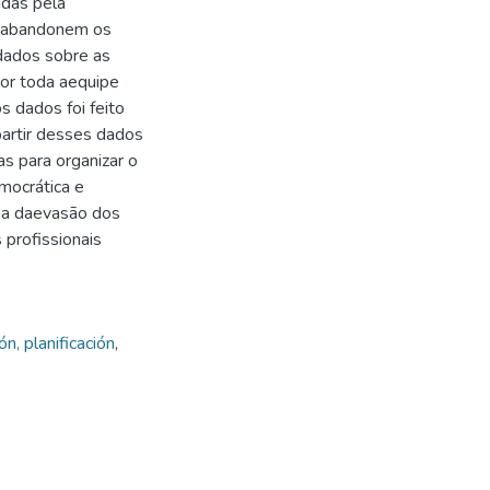
adas pela
s abandonem os
 dados sobre as
por toda aequipe
 dados foi feito
artir desses dados
as para organizar o
mocrática e
ema daevasão dos
 profissionais
n, planificación
,