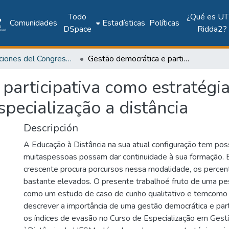
Todo
¿Qué es UT
Comunidades
Estadísticas
Políticas
DSpace
Ridda2?
Publicaciones del Congreso Internacional CLABES
Gestão democrática e participativa como estratégia para minimizar a evasão em curso de especialização a distância
participativa como estratégia
pecialização a distância
Descripción
A Educação à Distância na sua atual configuração tem poss
muitaspessoas possam dar continuidade à sua formação. E
crescente procura porcursos nessa modalidade, os percen
bastante elevados. O presente trabalhoé fruto de uma pes
como um estudo de caso de cunho qualitativo e temcomo p
descrever a importância de uma gestão democrática e parti
os índices de evasão no Curso de Especialização em Gest